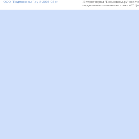
ООО "
Подмосковье"
.ру © 2006-08 гг.
Интернет портал "Подмосковье.ру" носит 
определяемой положениями статьи 437 Гра