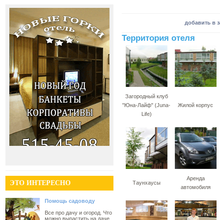
добавить в 
Территория отеля
Загородный клуб
"Юна-Лайф" (Juna-
Жилой корпус
Life)
Аренда
ЭТО ИНТЕРЕСНО
Таунхаусы
автомобиля
Помощь садоводу
Все про дачу и огород. Что
можно вырастить на даче