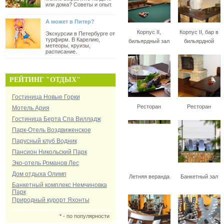
или дома? Советы и опыт.
А может в Питер?
Корпус II,
Корпус II, бар в
Экскурсии в Петербурге от
турфирм. В Карелию,
бильярдный зал
бильярдной
метеоры, круизы,
расписание.
РЕЙТИНГ "ОТДЫХ"
Гостиница Новые Горки
Ресторан
Ресторан
Мотель Ария
Гостиница Берта Спа Вилладж
Парк-Отель Воздвиженское
Парусный клуб Водник
Пансион Никольский Парк
Эко-отель Романов Лес
Дом отдыха Олимп
Летняя веранда
Банкетный зал
Банкетный комплекс Немчиновка
Парк
Природный курорт Яхонты
*
- по популярности