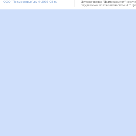
ООО "
Подмосковье"
.ру © 2006-08 гг.
Интернет портал "Подмосковье.ру" носит 
определяемой положениями статьи 437 Гра