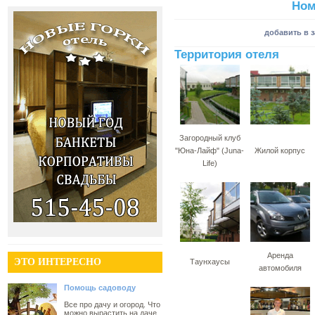
Ном
добавить в 
Территория отеля
Загородный клуб
"Юна-Лайф" (Juna-
Жилой корпус
Life)
Аренда
ЭТО ИНТЕРЕСНО
Таунхаусы
автомобиля
Помощь садоводу
Все про дачу и огород. Что
можно вырастить на даче