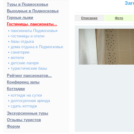
Заг
Туры в Подмосковье
Выходные в Подмосковье
Горные лыжи
Описание
Фото
Гостиницы, пансионаты...
• пансионаты Подмосковья
• гостиницы и отели
• базы отдыха
• дома отдыха в Подмосковье
• санатории
• мотели
• детские лагеря
• туристические базы
Рейтинг пансионатов...
Конференц залы
Коттеджи
• коттедж на сутки
• долгосрочная аренда
• сдать коттедж
Экскурсионные туры
Отзывы туристов
Форум