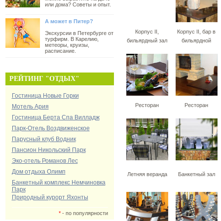
или дома? Советы и опыт.
А может в Питер?
Корпус II,
Корпус II, бар в
Экскурсии в Петербурге от
турфирм. В Карелию,
бильярдный зал
бильярдной
метеоры, круизы,
расписание.
РЕЙТИНГ "ОТДЫХ"
Гостиница Новые Горки
Ресторан
Ресторан
Мотель Ария
Гостиница Берта Спа Вилладж
Парк-Отель Воздвиженское
Парусный клуб Водник
Пансион Никольский Парк
Эко-отель Романов Лес
Дом отдыха Олимп
Летняя веранда
Банкетный зал
Банкетный комплекс Немчиновка
Парк
Природный курорт Яхонты
*
- по популярности