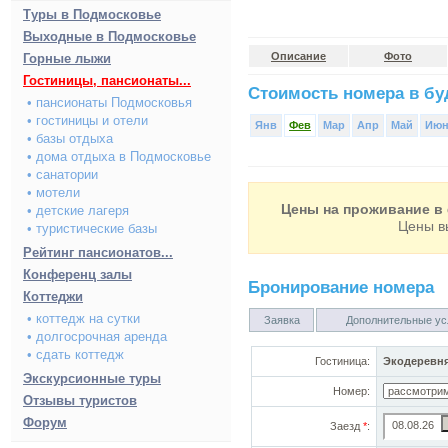
Туры в Подмосковье
Выходные в Подмосковье
Описание
Фото
Горные лыжи
Гостиницы, пансионаты...
Стоимость номера в буд
• пансионаты Подмосковья
• гостиницы и отели
Янв
Фев
Мар
Апр
Май
Ию
• базы отдыха
• дома отдыха в Подмосковье
• санатории
• мотели
Цены на проживание в 
• детские лагеря
Цены в
• туристические базы
Рейтинг пансионатов...
Конференц залы
Бронирование номера
Коттеджи
• коттедж на сутки
Заявка
Дополнительные ус
• долгосрочная аренда
• сдать коттедж
Гостиница:
Экодеревн
Экскурсионные туры
Номер:
Отзывы туристов
Форум
Заезд
*
: