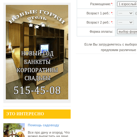
Размещение:
*
:
Возраст 1 реб.:
*
:
(!
Возраст 2 реб.:
*
:
Форма оплаты:
Если Вы затрудняетесь с выборо
предложим различные 
ЭТО ИНТЕРЕСНО
Помощь садоводу
Все про дачу и огород. Что
можно вырастить на даче