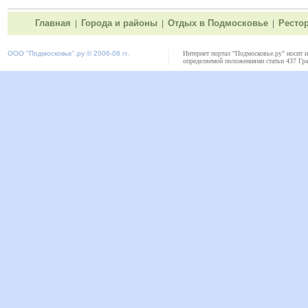
Главная
Города и районы
Отдых в Подмосковье
Ресто
|
|
|
ООО "
Подмосковье"
.ру © 2006-08 гг.
Интернет портал "Подмосковье.ру" носит 
определяемой положениями статьи 437 Гра