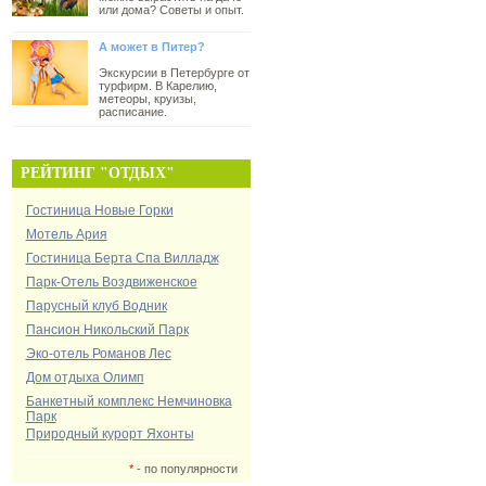
или дома? Советы и опыт.
А может в Питер?
Экскурсии в Петербурге от
турфирм. В Карелию,
метеоры, круизы,
расписание.
РЕЙТИНГ "ОТДЫХ"
Гостиница Новые Горки
Мотель Ария
Гостиница Берта Спа Вилладж
Парк-Отель Воздвиженское
Парусный клуб Водник
Пансион Никольский Парк
Эко-отель Романов Лес
Дом отдыха Олимп
Банкетный комплекс Немчиновка
Парк
Природный курорт Яхонты
*
- по популярности