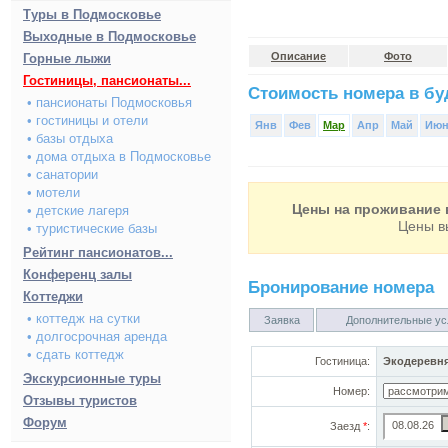
Туры в Подмосковье
Выходные в Подмосковье
Описание
Фото
Горные лыжи
Гостиницы, пансионаты...
Стоимость номера в буд
• пансионаты Подмосковья
• гостиницы и отели
Янв
Фев
Мар
Апр
Май
Ию
• базы отдыха
• дома отдыха в Подмосковье
• санатории
• мотели
Цены на проживание в
• детские лагеря
Цены в
• туристические базы
Рейтинг пансионатов...
Конференц залы
Бронирование номера
Коттеджи
• коттедж на сутки
Заявка
Дополнительные ус
• долгосрочная аренда
• сдать коттедж
Гостиница:
Экодеревн
Экскурсионные туры
Номер:
Отзывы туристов
Форум
Заезд
*
: