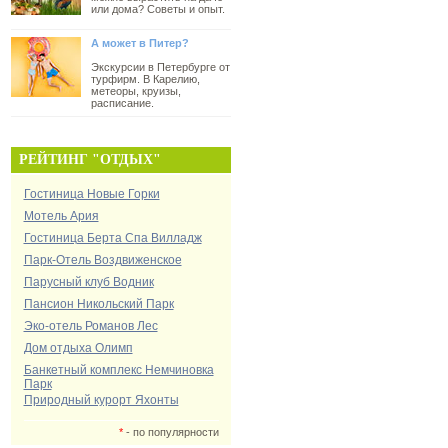
или дома? Советы и опыт.
А может в Питер?
Экскурсии в Петербурге от
турфирм. В Карелию,
метеоры, круизы,
расписание.
РЕЙТИНГ "ОТДЫХ"
Гостиница Новые Горки
Мотель Ария
Гостиница Берта Спа Вилладж
Парк-Отель Воздвиженское
Парусный клуб Водник
Пансион Никольский Парк
Эко-отель Романов Лес
Дом отдыха Олимп
Банкетный комплекс Немчиновка
Парк
Природный курорт Яхонты
*
- по популярности