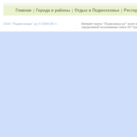
Главная
Города и районы
Отдых в Подмосковье
Ресто
|
|
|
ООО "
Подмосковье"
.ру © 2006-08 гг.
Интернет портал "Подмосковье.ру" носит 
определяемой положениями статьи 437 Гра