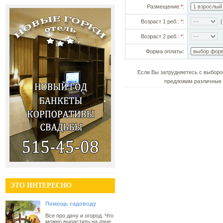
Размещение:
*
:
Возраст 1 реб.:
*
:
(!
Возраст 2 реб.:
*
:
Форма оплаты:
Если Вы затрудняетесь с выборо
предложим различные 
ЭТО ИНТЕРЕСНО
Помощь садоводу
Все про дачу и огород. Что
можно вырастить на даче