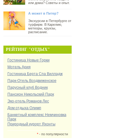
или дома? Советы и опыт.
А может в Питер?
Экскурсии в Петербурге от
турфирм. В Карелию,
метеоры, круизы,
расписание.
РЕЙТИНГ "ОТДЫХ"
Гостиница Новые Горки
Мотель Ария
Гостиница Берта Спа Вилладж
Парк-Отель Воздвиженское
Парусный клуб Водник
Пансион Никольский Парк
Эко-отель Романов Лес
Дом отдыха Олимп
Банкетный комплекс Немчиновка
Парк
Природный курорт Яхонты
*
- по популярности