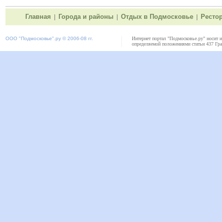
Главная
Города и районы
Отдых в Подмосковье
Ресто
|
|
|
ООО "
Подмосковье"
.ру © 2006-08 гг.
Интернет портал "Подмосковье.ру" носит 
определяемой положениями статьи 437 Гра