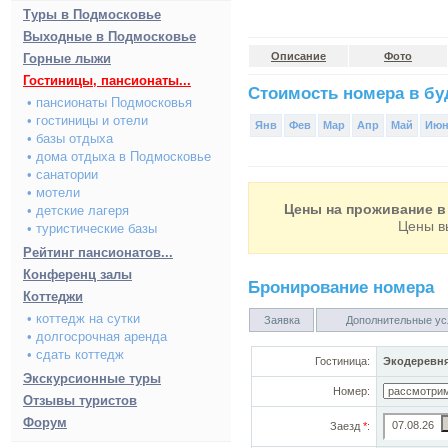
Туры в Подмосковье
Выходные в Подмосковье
Описание
Фото
Горные лыжи
Гостиницы, пансионаты...
Стоимость номера в буд
• пансионаты Подмосковья
• гостиницы и отели
Янв
Фев
Мар
Апр
Май
Ию
• базы отдыха
• дома отдыха в Подмосковье
• санатории
• мотели
Цены на проживание в 
• детские лагеря
Цены в
• туристические базы
Рейтинг пансионатов...
Конференц залы
Бронирование номера
Коттеджи
• коттедж на сутки
Заявка
Дополнительные ус
• долгосрочная аренда
• сдать коттедж
Гостиница:
Экодеревн
Экскурсионные туры
Номер:
Отзывы туристов
Форум
Заезд
*
: