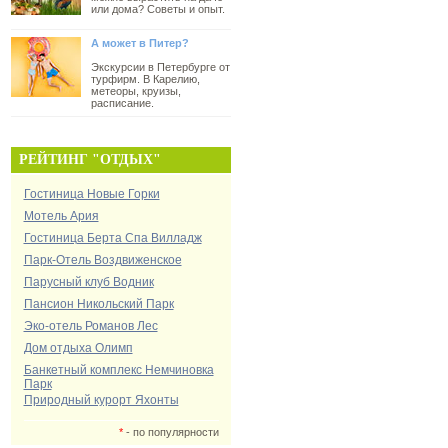
или дома? Советы и опыт.
А может в Питер?
Экскурсии в Петербурге от
турфирм. В Карелию,
метеоры, круизы,
расписание.
РЕЙТИНГ "ОТДЫХ"
Гостиница Новые Горки
Мотель Ария
Гостиница Берта Спа Вилладж
Парк-Отель Воздвиженское
Парусный клуб Водник
Пансион Никольский Парк
Эко-отель Романов Лес
Дом отдыха Олимп
Банкетный комплекс Немчиновка
Парк
Природный курорт Яхонты
*
- по популярности