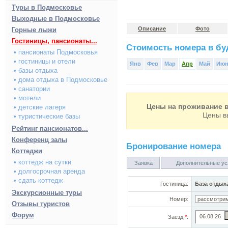
Туры в Подмосковье
Выходные в Подмосковье
Описание
Фото
Горные лыжи
Гостиницы, пансионаты...
Стоимость номера в буд
• пансионаты Подмосковья
• гостиницы и отели
Янв
Фев
Мар
Апр
Май
Ию
• базы отдыха
• дома отдыха в Подмосковье
• санатории
• мотели
Цены на проживание в
• детские лагеря
Цены в
• туристические базы
Рейтинг пансионатов...
Конференц залы
Бронирование номера
Коттеджи
• коттедж на сутки
Заявка
Дополнительные ус
• долгосрочная аренда
• сдать коттедж
Гостиница:
База отдых
Экскурсионные туры
Номер:
Отзывы туристов
Форум
Заезд
*
: