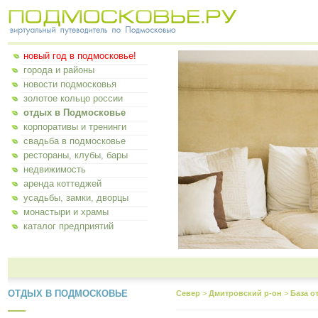
новый год в подмосковье!
города и районы
новости подмосковья
золотое кольцо россии
отдых в Подмосковье
корпоративы и тренинги
свадьба в подмосковье
рестораны, клубы, бары
недвижимость
аренда коттеджей
усадьбы, замки, дворцы
монастыри и храмы
каталог предприятий
ОТДЫХ В ПОДМОСКОВЬЕ
Север
>
Дмитровский р-он
>
База о