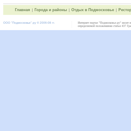
Главная
Города и районы
Отдых в Подмосковье
Ресто
|
|
|
ООО "
Подмосковье"
.ру © 2006-08 гг.
Интернет портал "Подмосковье.ру" носит 
определяемой положениями статьи 437 Гра