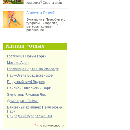
или дома? Советы и опыт.
А может в Питер?
Экскурсии в Петербурге от
турфирм. В Карелию,
метеоры, круизы,
расписание.
РЕЙТИНГ "ОТДЫХ"
Гостиница Новые Горки
Мотель Ария
Гостиница Берта Спа Вилладж
Парк-Отель Воздвиженское
Парусный клуб Водник
Пансион Никольский Парк
Эко-отель Романов Лес
Дом отдыха Олимп
Банкетный комплекс Немчиновка
Парк
Природный курорт Яхонты
*
- по популярности