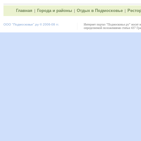
Главная
Города и районы
Отдых в Подмосковье
Ресто
|
|
|
ООО "
Подмосковье"
.ру © 2006-08 гг.
Интернет портал "Подмосковье.ру" носит 
определяемой положениями статьи 437 Гра