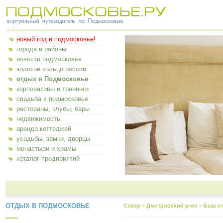
новый год в подмосковье!
города и районы
новости подмосковья
золотое кольцо россии
отдых в Подмосковье
корпоративы и тренинги
свадьба в подмосковье
рестораны, клубы, бары
недвижимость
аренда коттеджей
усадьбы, замки, дворцы
монастыри и храмы
каталог предприятий
ОТДЫХ В ПОДМОСКОВЬЕ
Север
>
Дмитровский р-он
>
База о