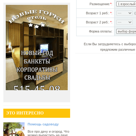
Размещение:
*
:
Возраст 1 реб.:
*
:
(!
Возраст 2 реб.:
*
:
Форма оплаты:
Если Вы затрудняетесь с выборо
предложим различные 
ЭТО ИНТЕРЕСНО
Помощь садоводу
Все про дачу и огород. Что
можно вырастить на даче