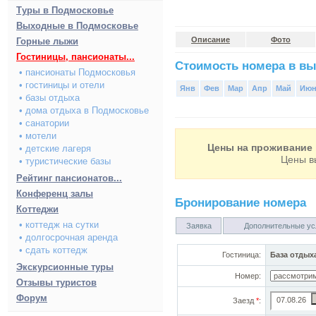
Туры в Подмосковье
Выходные в Подмосковье
Описание
Фото
Горные лыжи
Гостиницы, пансионаты...
Стоимость номера в вы
• пансионаты Подмосковья
• гостиницы и отели
Янв
Фев
Мар
Апр
Май
Ию
• базы отдыха
• дома отдыха в Подмосковье
• санатории
• мотели
Цены на проживание 
• детские лагеря
Цены в
• туристические базы
Рейтинг пансионатов...
Конференц залы
Бронирование номера
Коттеджи
• коттедж на сутки
Заявка
Дополнительные ус
• долгосрочная аренда
• сдать коттедж
Гостиница:
База отдых
Экскурсионные туры
Номер:
Отзывы туристов
Форум
Заезд
*
: