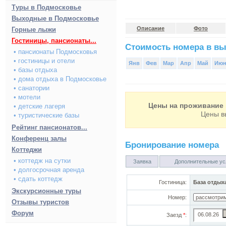
Туры в Подмосковье
Выходные в Подмосковье
Описание
Фото
Горные лыжи
Гостиницы, пансионаты...
Стоимость номера в вы
• пансионаты Подмосковья
• гостиницы и отели
Янв
Фев
Мар
Апр
Май
Ию
• базы отдыха
• дома отдыха в Подмосковье
• санатории
• мотели
Цены на проживание 
• детские лагеря
Цены в
• туристические базы
Рейтинг пансионатов...
Конференц залы
Бронирование номера
Коттеджи
• коттедж на сутки
Заявка
Дополнительные ус
• долгосрочная аренда
• сдать коттедж
Гостиница:
База отдых
Экскурсионные туры
Номер:
Отзывы туристов
Форум
Заезд
*
: