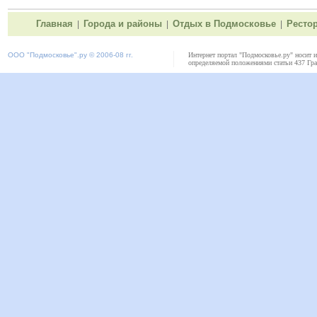
Главная
Города и районы
Отдых в Подмосковье
Ресто
|
|
|
ООО "
Подмосковье"
.ру © 2006-08 гг.
Интернет портал "Подмосковье.ру" носит 
определяемой положениями статьи 437 Гра