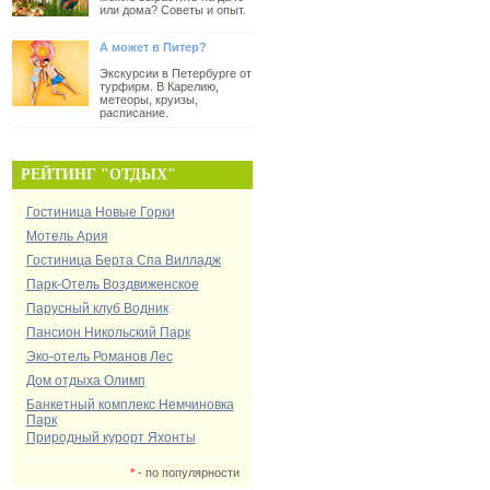
или дома? Советы и опыт.
А может в Питер?
Экскурсии в Петербурге от
турфирм. В Карелию,
метеоры, круизы,
расписание.
РЕЙТИНГ "ОТДЫХ"
Гостиница Новые Горки
Мотель Ария
Гостиница Берта Спа Вилладж
Парк-Отель Воздвиженское
Парусный клуб Водник
Пансион Никольский Парк
Эко-отель Романов Лес
Дом отдыха Олимп
Банкетный комплекс Немчиновка
Парк
Природный курорт Яхонты
*
- по популярности