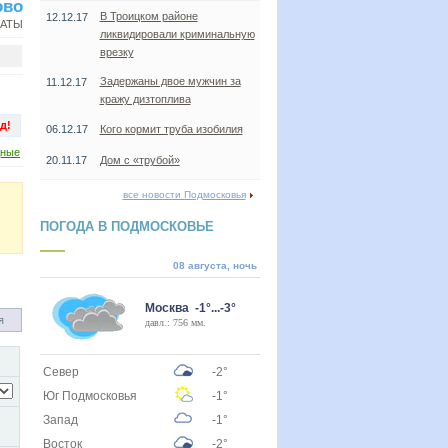
ово
В Троицком районе
12.12.17
НАТЫ
ликвидировали криминальную
врезку
Задержаны двое мужчин за
11.12.17
кражу дизтоплива
д!
06.12.17
Кого кормит труба изобилия
дные
20.11.17
Дом с «трубой»
все новости Подмосковья
ПОГОДА В ПОДМОСКОВЬЕ
08 августа, ночь
Москва -1°...-3°
я
давл.: 756 мм.
Север
-2°
Юг Подмосковья
-1°
Запад
-1°
Восток
-2°