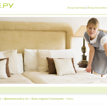
Вход партнера
|
Вход пользоват
р
>
Дмитровский р-он
>
База отдыха Солонцово
>
Цены