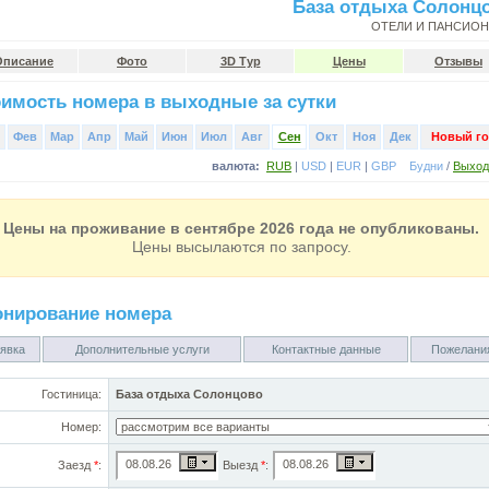
База отдыха Солонц
ОТЕЛИ И ПАНСИО
Описание
Фото
3D Тур
Цены
Отзывы
имость номера в выходные за сутки
Фев
Мар
Апр
Май
Июн
Июл
Авг
Сен
Окт
Ноя
Дек
Новый го
валюта:
RUB
|
USD
|
EUR
|
GBP
Будни
/
Выхо
Цены на проживание в сентябре 2026 года не опубликованы.
Цены высылаются по запросу.
онирование номера
явка
Дополнительные услуги
Контактные данные
Пожелани
Гостиница:
База отдыха Солонцово
Номер:
Заезд
*
:
Выезд
*
: