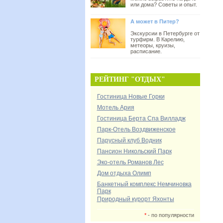
или дома? Советы и опыт.
А может в Питер?
Экскурсии в Петербурге от
турфирм. В Карелию,
метеоры, круизы,
расписание.
РЕЙТИНГ "ОТДЫХ"
Гостиница Новые Горки
Мотель Ария
Гостиница Берта Спа Вилладж
Парк-Отель Воздвиженское
Парусный клуб Водник
Пансион Никольский Парк
Эко-отель Романов Лес
Дом отдыха Олимп
Банкетный комплекс Немчиновка
Парк
Природный курорт Яхонты
*
- по популярности