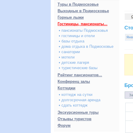
Туры в Подмосковье
Выходные в Подмосковье
Горные лыжи
Гостиницы, пансионаты...
Сто
• пансионаты Подмосковья
• гостиницы и отели
Янв
• базы отдыха
• дома отдыха в Подмосковье
• санатории
• мотели
• детские лагеря
• туристические базы
Рейтинг пансионатов...
Конференц залы
Бр
Коттеджи
• коттедж на сутки
За
• долгосрочная аренда
• сдать коттедж
Экскурсионные туры
Отзывы туристов
Форум