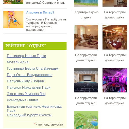
или дома? Советы и опыт.
Территория дома
На территории
А может в Питер?
отдыха
дома отдыха
Экскурсии в Петербурге от
турфирм. В Карелию,
метеоры, круизы,
расписание.
РЕЙТИНГ "ОТДЫХ"
На территории
На территории
Гостиница Новые Горки
дома отдыха
дома отдыха
Мотель Ария
Гостиница Берта Спа Вилладж
Парк-Отель Воздвиженское
Парусный клуб Водник
Пансион Никольский Парк
Эко-отель Романов Лес
На территории
На территории
Дом отдыха Олимп
дома отдыха
дома отдыха
Банкетный комплекс Немчиновка
Парк
Природный курорт Яхонты
*
- по популярности