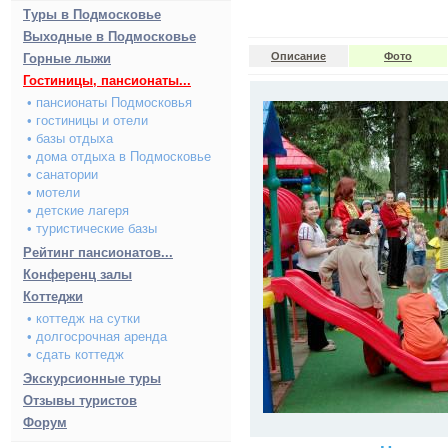
Туры в Подмосковье
Выходные в Подмосковье
Описание
Фото
Горные лыжи
Гостиницы, пансионаты...
• пансионаты Подмосковья
• гостиницы и отели
• базы отдыха
• дома отдыха в Подмосковье
• санатории
• мотели
• детские лагеря
• туристические базы
Рейтинг пансионатов...
Конференц залы
Коттеджи
• коттедж на сутки
• долгосрочная аренда
• сдать коттедж
Экскурсионные туры
Отзывы туристов
Форум