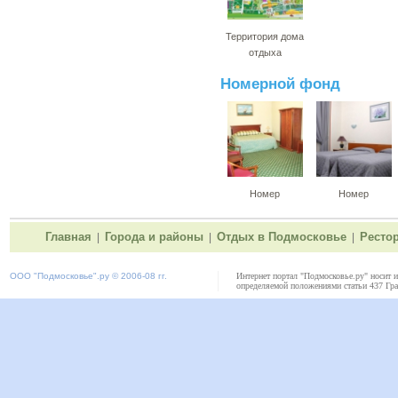
Территория дома
отдыха
Номерной фонд
Номер
Номер
Главная
Города и районы
Отдых в Подмосковье
Ресто
|
|
|
ООО "
Подмосковье"
.ру © 2006-08 гг.
Интернет портал "Подмосковье.ру" носит 
определяемой положениями статьи 437 Гра