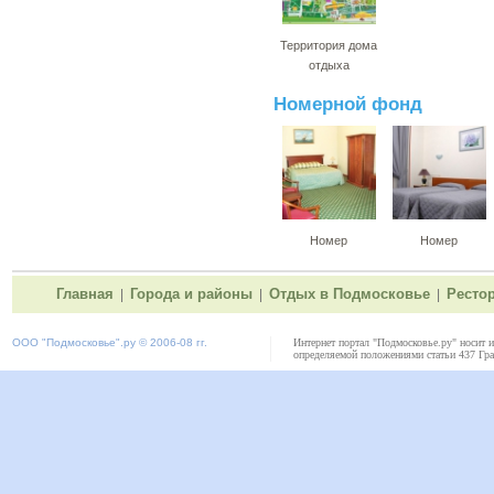
Территория дома
отдыха
Номерной фонд
Номер
Номер
Главная
Города и районы
Отдых в Подмосковье
Ресто
|
|
|
ООО "
Подмосковье"
.ру © 2006-08 гг.
Интернет портал "Подмосковье.ру" носит 
определяемой положениями статьи 437 Гра