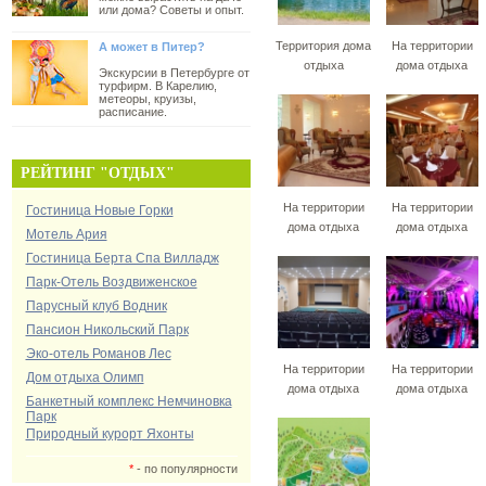
или дома? Советы и опыт.
Территория дома
На территории
А может в Питер?
отдыха
дома отдыха
Экскурсии в Петербурге от
турфирм. В Карелию,
метеоры, круизы,
расписание.
РЕЙТИНГ "ОТДЫХ"
На территории
На территории
Гостиница Новые Горки
дома отдыха
дома отдыха
Мотель Ария
Гостиница Берта Спа Вилладж
Парк-Отель Воздвиженское
Парусный клуб Водник
Пансион Никольский Парк
Эко-отель Романов Лес
На территории
На территории
Дом отдыха Олимп
дома отдыха
дома отдыха
Банкетный комплекс Немчиновка
Парк
Природный курорт Яхонты
*
- по популярности