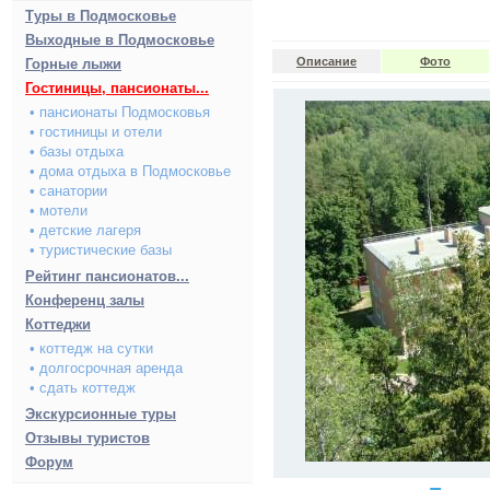
Туры в Подмосковье
Выходные в Подмосковье
Описание
Фото
Горные лыжи
Гостиницы, пансионаты...
• пансионаты Подмосковья
• гостиницы и отели
• базы отдыха
• дома отдыха в Подмосковье
• санатории
• мотели
• детские лагеря
• туристические базы
Рейтинг пансионатов...
Конференц залы
Коттеджи
• коттедж на сутки
• долгосрочная аренда
• сдать коттедж
Экскурсионные туры
Отзывы туристов
Форум