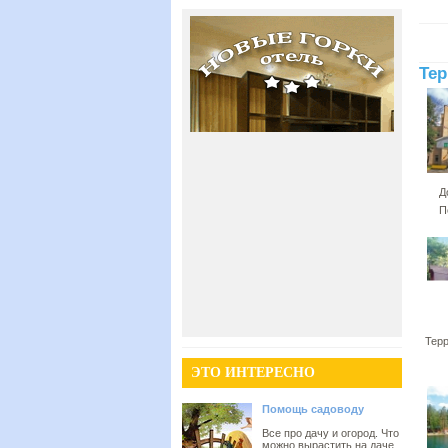
Тер
Д
П
Тер
ЭТО ИНТЕРЕСНО
Помощь садоводу
Все про дачу и огород. Что
можно вырастить на даче