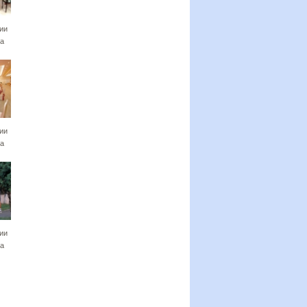
ии
а
ии
а
ии
а