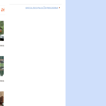
карта погоды в Подмосковье
ома
ома