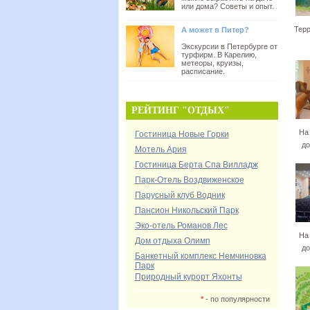
или дома? Советы и опыт.
Тер
А может в Питер?
Экскурсии в Петербурге от
турфирм. В Карелию,
метеоры, круизы,
расписание.
РЕЙТИНГ "ОТДЫХ"
На
Гостиница Новые Горки
до
Мотель Ария
Гостиница Берта Спа Вилладж
Парк-Отель Воздвиженское
Парусный клуб Водник
Пансион Никольский Парк
Эко-отель Романов Лес
На
Дом отдыха Олимп
до
Банкетный комплекс Немчиновка
Парк
Природный курорт Яхонты
*
- по популярности