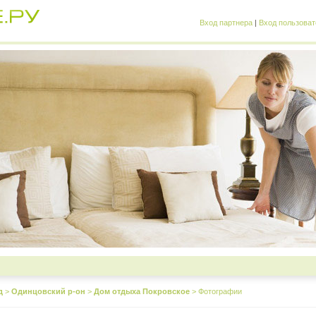
Вход партнера
|
Вход пользоват
д
>
Одинцовский р-он
>
Дом отдыха Покровское
>
Фотографии