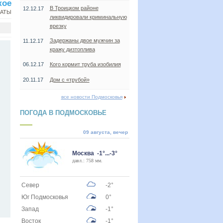
кое
В Троицком районе
12.12.17
НАТЫ
ликвидировали криминальную
врезку
Задержаны двое мужчин за
11.12.17
кражу дизтоплива
06.12.17
Кого кормит труба изобилия
20.11.17
Дом с «трубой»
все новости Подмосковья
ПОГОДА В ПОДМОСКОВЬЕ
09 августа, вечер
Москва -1°...-3°
давл.: 758 мм.
Север
-2°
Юг Подмосковья
0°
Запад
-1°
Восток
-1°