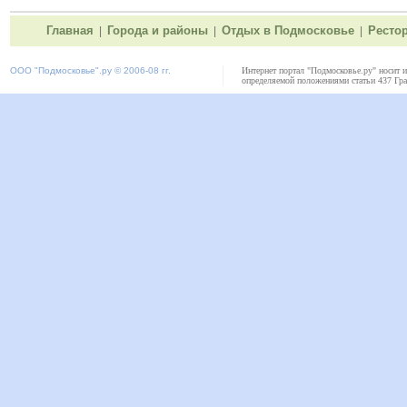
Главная
Города и районы
Отдых в Подмосковье
Ресто
|
|
|
ООО "
Подмосковье"
.ру © 2006-08 гг.
Интернет портал "Подмосковье.ру" носит 
определяемой положениями статьи 437 Гра