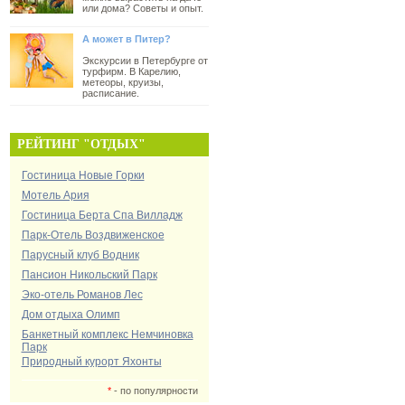
или дома? Советы и опыт.
А может в Питер?
Экскурсии в Петербурге от
турфирм. В Карелию,
метеоры, круизы,
расписание.
РЕЙТИНГ "ОТДЫХ"
Гостиница Новые Горки
Мотель Ария
Гостиница Берта Спа Вилладж
Парк-Отель Воздвиженское
Парусный клуб Водник
Пансион Никольский Парк
Эко-отель Романов Лес
Дом отдыха Олимп
Банкетный комплекс Немчиновка
Парк
Природный курорт Яхонты
*
- по популярности