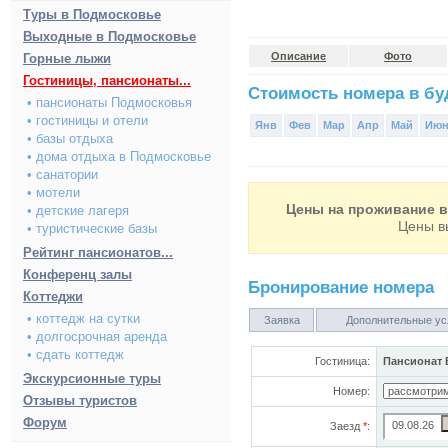
Туры в Подмосковье
Выходные в Подмосковье
Описание
Фото
Горные лыжи
Гостиницы, пансионаты...
Стоимость номера в буд
• пансионаты Подмосковья
• гостиницы и отели
Янв
Фев
Мар
Апр
Май
Ию
• базы отдыха
• дома отдыха в Подмосковье
• санатории
• мотели
Цены на проживание в 
• детские лагеря
Цены в
• туристические базы
Рейтинг пансионатов...
Конференц залы
Бронирование номера
Коттеджи
• коттедж на сутки
Заявка
Дополнительные ус
• долгосрочная аренда
• сдать коттедж
Гостиница:
Пансионат 
Экскурсионные туры
Номер:
Отзывы туристов
Форум
Заезд
*
: