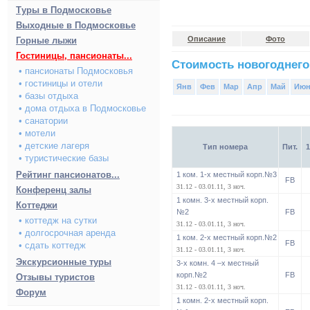
Туры в Подмосковье
Выходные в Подмосковье
Описание
Фото
Горные лыжи
Гостиницы, пансионаты...
Стоимость новогоднего
• пансионаты Подмосковья
• гостиницы и отели
Янв
Фев
Мар
Апр
Май
Ию
• базы отдыха
• дома отдыха в Подмосковье
• санатории
• мотели
• детские лагеря
Тип номера
Пит.
1
• туристические базы
Рейтинг пансионатов...
1 ком. 1-х местный корп.№3
FB
31.12 - 03.01.11, 3 ноч.
Конференц залы
1 комн. 3-х местный корп.
Коттеджи
№2
FB
• коттедж на сутки
31.12 - 03.01.11, 3 ноч.
• долгосрочная аренда
1 ком. 2-х местный корп.№2
FB
• сдать коттедж
31.12 - 03.01.11, 3 ноч.
Экскурсионные туры
3-х комн. 4 –х местный
корп.№2
FB
Отзывы туристов
31.12 - 03.01.11, 3 ноч.
Форум
1 комн. 2-х местный корп.