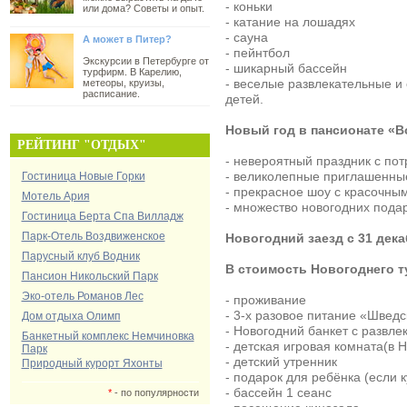
- коньки
или дома? Советы и опыт.
- катание на лошадях
- сауна
А может в Питер?
- пейнтбол
Экскурсии в Петербурге от
- шикарный бассейн
турфирм. В Карелию,
- веселые развлекательные и
метеоры, круизы,
расписание.
детей.
Новый год в пансионате «Во
РЕЙТИНГ "ОТДЫХ"
- невероятный праздник с п
- великолепные приглашенны
Гостиница Новые Горки
- прекрасное шоу с красочн
Мотель Ария
- множество новогодних подар
Гостиница Берта Спа Вилладж
Парк-Отель Воздвиженское
Новогодний заезд с 31 декаб
Парусный клуб Водник
В стоимость Новогоднего т
Пансион Никольский Парк
Эко-отель Романов Лес
- проживание
- 3-х разовое питание «Шведс
Дом отдыха Олимп
- Новогодний банкет с развл
Банкетный комплекс Немчиновка
- детская игровая комната(в 
Парк
- детский утренник
Природный курорт Яхонты
- подарок для ребёнка (если 
- бассейн 1 сеанс
*
- по популярности