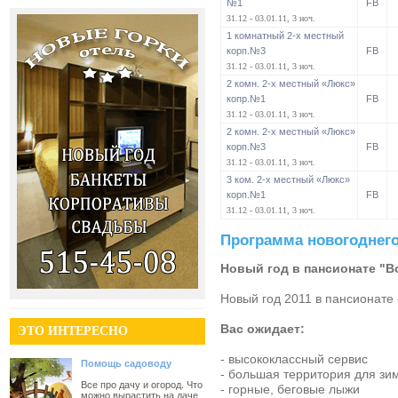
№1
FB
31.12 - 03.01.11, 3 ноч.
1 комнатный 2-х местный
корп.№3
FB
31.12 - 03.01.11, 3 ноч.
2 комн. 2-х местный «Люкс»
копр.№1
FB
31.12 - 03.01.11, 3 ноч.
2 комн. 2-х местный «Люкс»
корп.№3
FB
31.12 - 03.01.11, 3 ноч.
3 ком. 2-х местный «Люкс»
корп.№1
FB
31.12 - 03.01.11, 3 ноч.
Программа новогоднего
Новый год в пансионате "В
Новый год 2011 в пансионате 
Вас ожидает:
ЭТО ИНТЕРЕСНО
- высококлассный сервис
Помощь садоводу
- большая территория для зи
Все про дачу и огород. Что
- горные, беговые лыжи
можно вырастить на даче