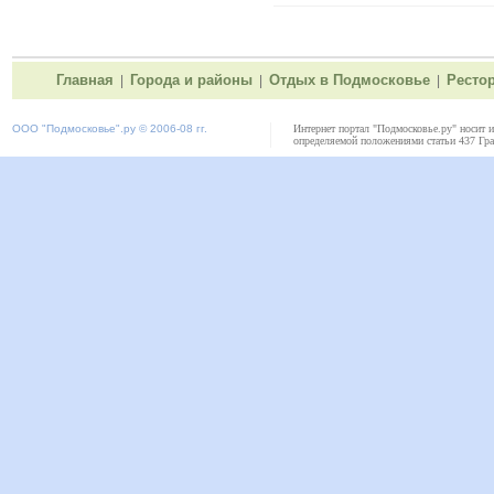
Главная
Города и районы
Отдых в Подмосковье
Ресто
|
|
|
ООО "
Подмосковье"
.ру © 2006-08 гг.
Интернет портал "Подмосковье.ру" носит 
определяемой положениями статьи 437 Гра