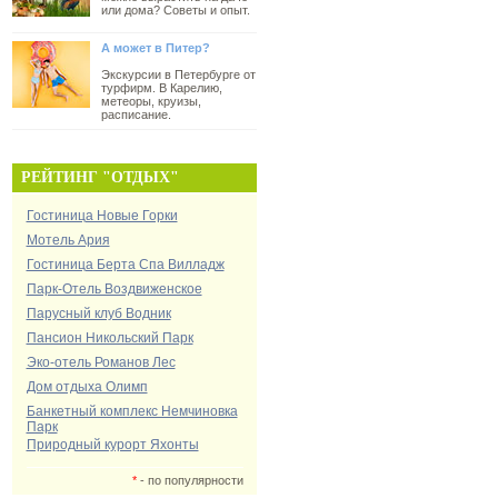
или дома? Советы и опыт.
А может в Питер?
Экскурсии в Петербурге от
турфирм. В Карелию,
метеоры, круизы,
расписание.
РЕЙТИНГ "ОТДЫХ"
Гостиница Новые Горки
Мотель Ария
Гостиница Берта Спа Вилладж
Парк-Отель Воздвиженское
Парусный клуб Водник
Пансион Никольский Парк
Эко-отель Романов Лес
Дом отдыха Олимп
Банкетный комплекс Немчиновка
Парк
Природный курорт Яхонты
*
- по популярности