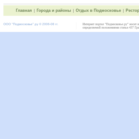
Главная
Города и районы
Отдых в Подмосковье
Ресто
|
|
|
ООО "
Подмосковье"
.ру © 2006-08 гг.
Интернет портал "Подмосковье.ру" носит 
определяемой положениями статьи 437 Гра