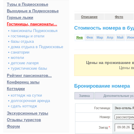
Туры в Подмосковье
Выходные в Подмосковье
Описание
Фото
Горные лыжи
Гостиницы, пансионаты...
Стоимость номера в буд
• пансионаты Подмосковья
• гостиницы и отели
Янв
Фев
Мар
Апр
Май
Ию
• базы отдыха
• дома отдыха в Подмосковье
• санатории
• мотели
Цены на проживание в
• детские лагеря
Цены в
• туристические базы
Рейтинг пансионатов...
Конференц залы
Бронирование номера
Коттеджи
• коттедж на сутки
Заявка
Дополнительные ус
• долгосрочная аренда
• сдать коттедж
Гостиница:
Эко-отель 
Экскурсионные туры
Номер:
Отзывы туристов
Форум
Заезд
*
: