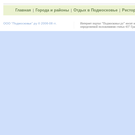
Главная
Города и районы
Отдых в Подмосковье
Ресто
|
|
|
ООО "
Подмосковье"
.ру © 2006-08 гг.
Интернет портал "Подмосковье.ру" носит 
определяемой положениями статьи 437 Гра