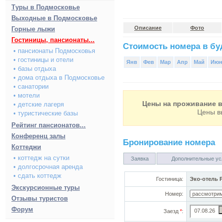
Туры в Подмосковье
Выходные в Подмосковье
Описание
Фото
Горные лыжи
Гостиницы, пансионаты...
Стоимость номера в буд
• пансионаты Подмосковья
• гостиницы и отели
Янв
Фев
Мар
Апр
Май
Ию
• базы отдыха
• дома отдыха в Подмосковье
• санатории
• мотели
Цены на проживание в
• детские лагеря
Цены в
• туристические базы
Рейтинг пансионатов...
Конференц залы
Бронирование номера
Коттеджи
• коттедж на сутки
Заявка
Дополнительные ус
• долгосрочная аренда
• сдать коттедж
Гостиница:
Эко-отель 
Экскурсионные туры
Номер:
Отзывы туристов
Форум
Заезд
*
: