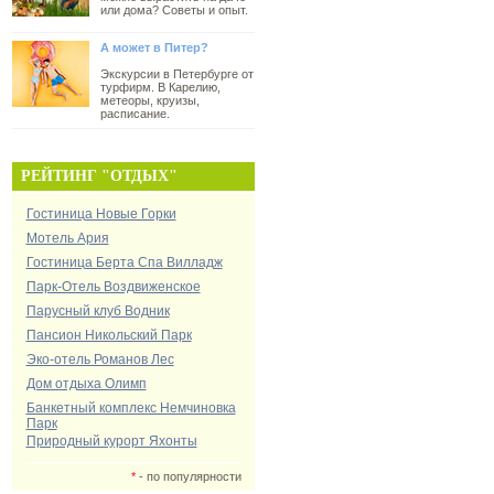
или дома? Советы и опыт.
А может в Питер?
Экскурсии в Петербурге от
турфирм. В Карелию,
метеоры, круизы,
расписание.
РЕЙТИНГ "ОТДЫХ"
Гостиница Новые Горки
Мотель Ария
Гостиница Берта Спа Вилладж
Парк-Отель Воздвиженское
Парусный клуб Водник
Пансион Никольский Парк
Эко-отель Романов Лес
Дом отдыха Олимп
Банкетный комплекс Немчиновка
Парк
Природный курорт Яхонты
*
- по популярности