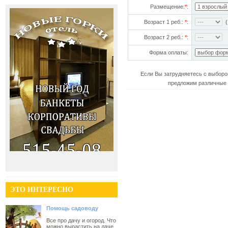
Размещение:
*
:
Возраст 1 реб.:
*
:
(!
Возраст 2 реб.:
*
:
Форма оплаты:
Если Вы затрудняетесь с выборо
предложим различные 
ЭТО ИНТЕРЕСНО
Помощь садоводу
Все про дачу и огород. Что
можно вырастить на даче