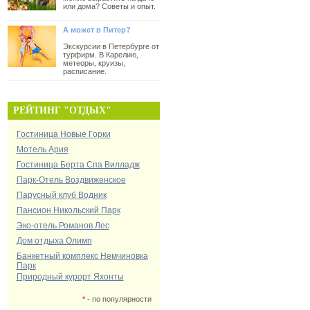
или дома? Советы и опыт.
А может в Питер?
Экскурсии в Петербурге от
турфирм. В Карелию,
метеоры, круизы,
расписание.
РЕЙТИНГ "ОТДЫХ"
Гостиница Новые Горки
Мотель Ария
Гостиница Берта Спа Вилладж
Парк-Отель Воздвиженское
Парусный клуб Водник
Пансион Никольский Парк
Эко-отель Романов Лес
Дом отдыха Олимп
Банкетный комплекс Немчиновка
Парк
Природный курорт Яхонты
*
- по популярности