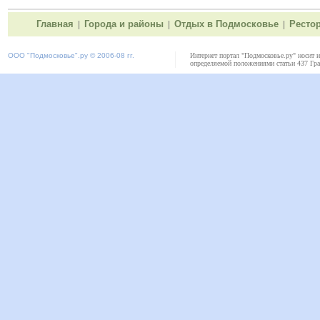
Главная
Города и районы
Отдых в Подмосковье
Ресто
|
|
|
ООО "
Подмосковье"
.ру © 2006-08 гг.
Интернет портал "Подмосковье.ру" носит 
определяемой положениями статьи 437 Гра