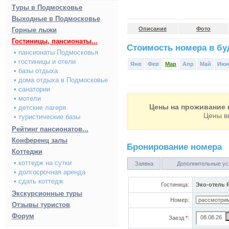
Туры в Подмосковье
Выходные в Подмосковье
Описание
Фото
Горные лыжи
Гостиницы, пансионаты...
Стоимость номера в буд
• пансионаты Подмосковья
• гостиницы и отели
Янв
Фев
Мар
Апр
Май
Ию
• базы отдыха
• дома отдыха в Подмосковье
• санатории
• мотели
Цены на проживание в
• детские лагеря
Цены в
• туристические базы
Рейтинг пансионатов...
Конференц залы
Бронирование номера
Коттеджи
• коттедж на сутки
Заявка
Дополнительные ус
• долгосрочная аренда
• сдать коттедж
Гостиница:
Эко-отель 
Экскурсионные туры
Номер:
Отзывы туристов
Форум
Заезд
*
: