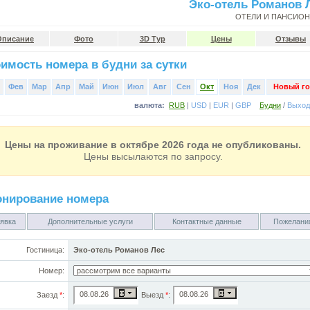
Эко-отель Романов 
ОТЕЛИ И ПАНСИО
Описание
Фото
3D Тур
Цены
Отзывы
имость номера в будни за сутки
Фев
Мар
Апр
Май
Июн
Июл
Авг
Сен
Окт
Ноя
Дек
Новый го
валюта:
RUB
|
USD
|
EUR
|
GBP
Будни
/
Выхо
Цены на проживание в октябре 2026 года не опубликованы.
Цены высылаются по запросу.
онирование номера
явка
Дополнительные услуги
Контактные данные
Пожелани
Гостиница:
Эко-отель Романов Лес
Номер:
Заезд
*
:
Выезд
*
: