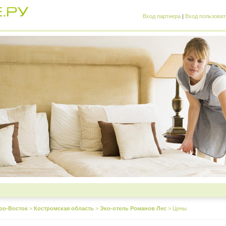
Вход партнера
|
Вход пользоват
ро-Восток
>
Костромская область
>
Эко-отель Романов Лес
>
Цены