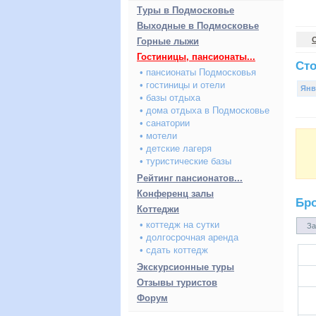
Туры в Подмосковье
Выходные в Подмосковье
Горные лыжи
Гостиницы, пансионаты...
Сто
• пансионаты Подмосковья
• гостиницы и отели
Янв
• базы отдыха
• дома отдыха в Подмосковье
• санатории
• мотели
• детские лагеря
• туристические базы
Рейтинг пансионатов...
Конференц залы
Бр
Коттеджи
• коттедж на сутки
За
• долгосрочная аренда
• сдать коттедж
Экскурсионные туры
Отзывы туристов
Форум