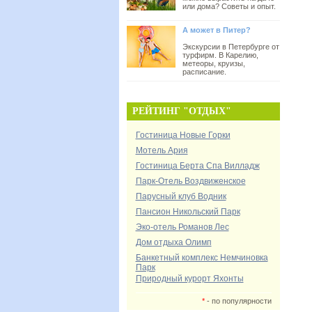
или дома? Советы и опыт.
А может в Питер?
Экскурсии в Петербурге от
турфирм. В Карелию,
метеоры, круизы,
расписание.
РЕЙТИНГ "ОТДЫХ"
Гостиница Новые Горки
Мотель Ария
Гостиница Берта Спа Вилладж
Парк-Отель Воздвиженское
Парусный клуб Водник
Пансион Никольский Парк
Эко-отель Романов Лес
Дом отдыха Олимп
Банкетный комплекс Немчиновка
Парк
Природный курорт Яхонты
*
- по популярности