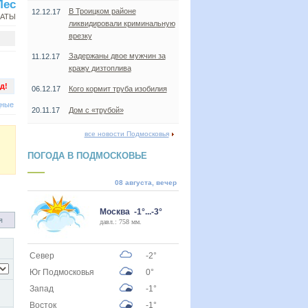
Лес
В Троицком районе
12.12.17
НАТЫ
ликвидировали криминальную
врезку
Задержаны двое мужчин за
11.12.17
кражу дизтоплива
д!
06.12.17
Кого кормит труба изобилия
дные
20.11.17
Дом с «трубой»
все новости Подмосковья
ПОГОДА В ПОДМОСКОВЬЕ
08 августа, вечер
Москва -1°...-3°
я
давл.: 758 мм.
Север
-2°
Юг Подмосковья
0°
Запад
-1°
Восток
-1°