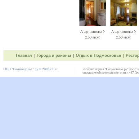
Апартаменты 9
Апартаменты 9
(150 кв.м)
(150 кв.м)
Главная
Города и районы
Отдых в Подмосковье
Ресто
|
|
|
ООО "
Подмосковье"
.ру © 2006-08 гг.
Интернет портал "Подмосковье.ру" носит 
определяемой положениями статьи 437 Гра