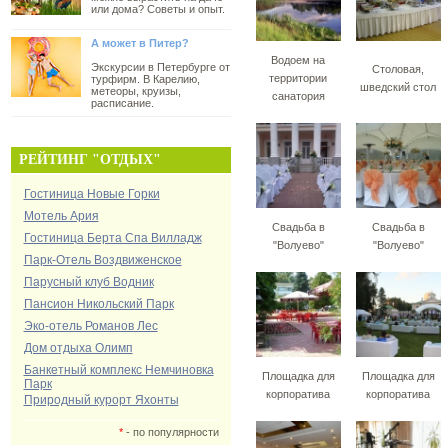
или дома? Советы и опыт.
А может в Питер?
Водоем на
Экскурсии в Петербурге от
Столовая,
территории
турфирм. В Карелию,
шведский стол
метеоры, круизы,
санатория
расписание.
РЕЙТИНГ "ОТДЫХ"
Гостиница Новые Горки
Мотель Ария
Свадьба в
Свадьба в
Гостиница Берта Спа Вилладж
"Волуево"
"Волуево"
Парк-Отель Воздвиженское
Парусный клуб Водник
Пансион Никольский Парк
Эко-отель Романов Лес
Дом отдыха Олимп
Банкетный комплекс Немчиновка
Площадка для
Площадка для
Парк
корпоратива
корпоратива
Природный курорт Яхонты
*
- по популярности