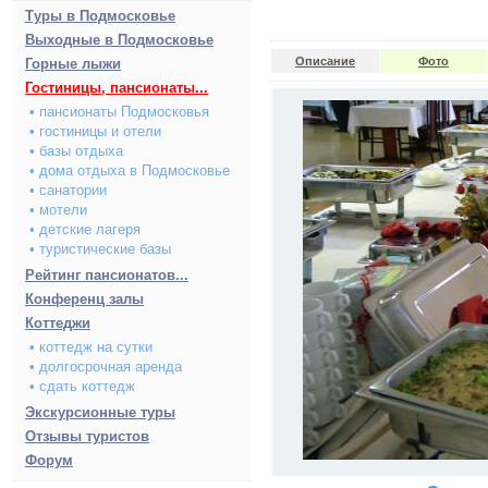
Туры в Подмосковье
Выходные в Подмосковье
Описание
Фото
Горные лыжи
Гостиницы, пансионаты...
• пансионаты Подмосковья
• гостиницы и отели
• базы отдыха
• дома отдыха в Подмосковье
• санатории
• мотели
• детские лагеря
• туристические базы
Рейтинг пансионатов...
Конференц залы
Коттеджи
• коттедж на сутки
• долгосрочная аренда
• сдать коттедж
Экскурсионные туры
Отзывы туристов
Форум