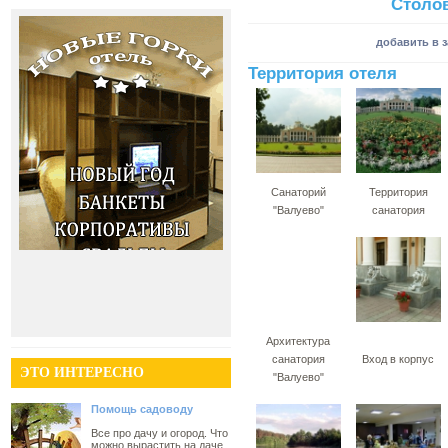
Столов
добавить в 
Территория отеля
Санаторий
Территория
"Валуево"
санатория
Архитектура
санатория
Вход в корпус
ЭТО ИНТЕРЕСНО
"Валуево"
Помощь садоводу
Все про дачу и огород. Что
можно вырастить на даче