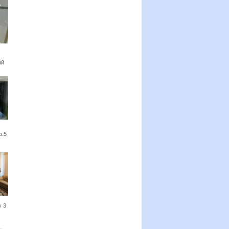
ый
р.5
 3