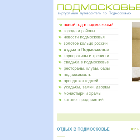
новый год в подмосковье!
города и районы
новости подмосковья
золотое кольцо россии
отдых в Подмосковье
корпоративы и тренинги
свадьба в подмосковье
рестораны, клубы, бары
недвижимость
аренда коттеджей
усадьбы, замки, дворцы
монастыри и храмы
каталог предприятий
ОТДЫХ В ПОДМОСКОВЬЕ
Юг
>