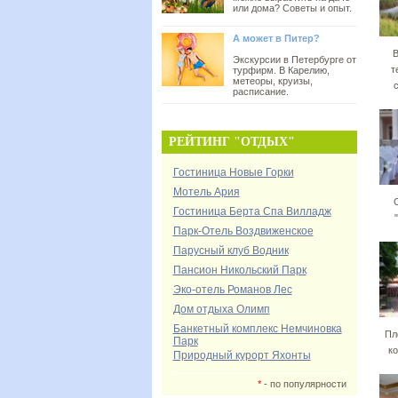
или дома? Советы и опыт.
А может в Питер?
В
Экскурсии в Петербурге от
т
турфирм. В Карелию,
метеоры, круизы,
расписание.
РЕЙТИНГ "ОТДЫХ"
Гостиница Новые Горки
Мотель Ария
Гостиница Берта Спа Вилладж
Парк-Отель Воздвиженское
Парусный клуб Водник
Пансион Никольский Парк
Эко-отель Романов Лес
Дом отдыха Олимп
Банкетный комплекс Немчиновка
Пл
Парк
к
Природный курорт Яхонты
*
- по популярности