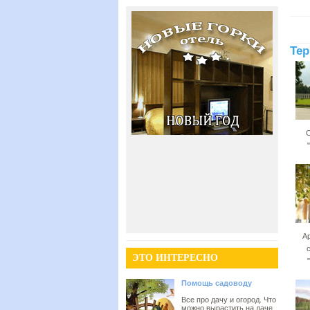
Тер
С
А
ЭТО ИНТЕРЕСНО
Помощь садоводу
Все про дачу и огород. Что
можно вырастить на даче