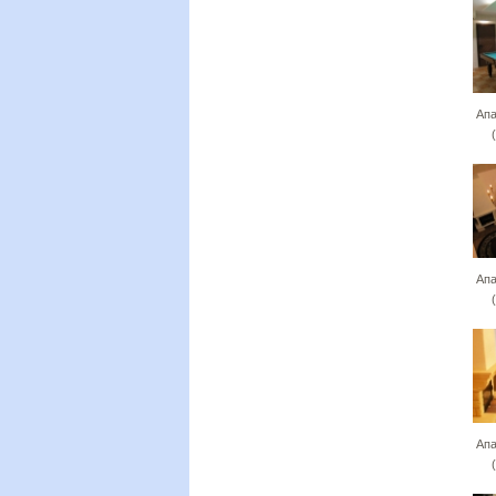
Апа
Апа
Апа