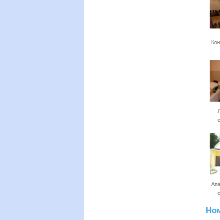
Кон
Апа
Но