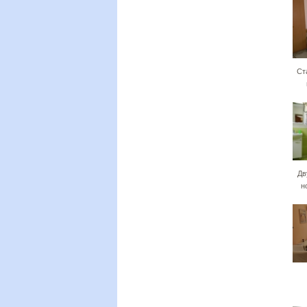
Ст
Дв
н