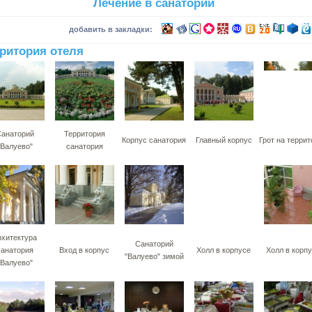
Лечение в санатории
добавить в закладки:
ритория отеля
анаторий
Территория
Корпус санатория
Главный корпус
Грот на терри
"Валуево"
санатория
рхитектура
Санаторий
санатория
Вход в корпус
Холл в корпусе
Холл в корп
"Валуево" зимой
"Валуево"