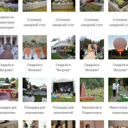
одоем на
Столовая,
Столовая,
Столовая,
Столовая,
ерритории
шведский стол
шведский стол
шведский стол
шведский ст
санатория
Свадьба в
Свадьба в
Свадьба в
Свадьба в
Свадьба в
"Волуево"
"Волуево"
"Волуево"
"Волуево"
"Волуево"
ощадка для
Площадка для
Площадка для
Корпоратив в
Мини-гольф 
орпоратива
корпоратива
мероприятий
Подмосковье
территори