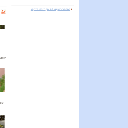
карта погоды в Подмосковье
тории
усе