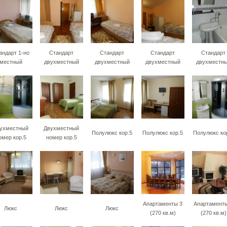
андарт 1-но
Стандарт
Стандарт
Стандарт
Стандарт
местный
двухместный
двухместный
двухместный
двухместн
ухместный
Двухместный
Полулюкс кор.5
Полулюкс кор.5
Полулюкс ко
омер кор.5
номер кор.5
Апартаменты 3
Апартаменты
Люкс
Люкс
Люкс
(270 кв.м)
(270 кв.м)