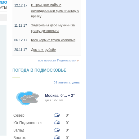
ево
В Троицком районе
12.12.17
НАТЫ
ликвидировали криминальную
врезку
Задержаны двое мужчин за
11.12.17
кражу дизтоплива
06.12.17
Кого кормит труба изобилия
20.11.17
Дом с «трубой»
все новости Подмосковья
ПОГОДА В ПОДМОСКОВЬЕ
08 августа, день
Москва 0°... + 2°
давл.: 759 мм.
Север
0°
Юг Подмосковья
0°
Запад
0°
Восток
0°