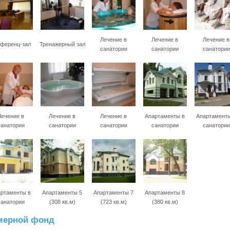
Лечение в
Лечение в
Лечение в
ференц-зал
Тренажерный зал
санатории
санатории
санатории
Лечение в
Лечение в
Лечение в
Апартаменты в
Апартаменты
санатории
санатории
санатории
санатории
санатории
ртаменты в
Апартаменты 5
Апартаменты 7
Апартаменты 8
санатории
(308 кв.м)
(723 кв.м)
(380 кв.м)
мерной фонд