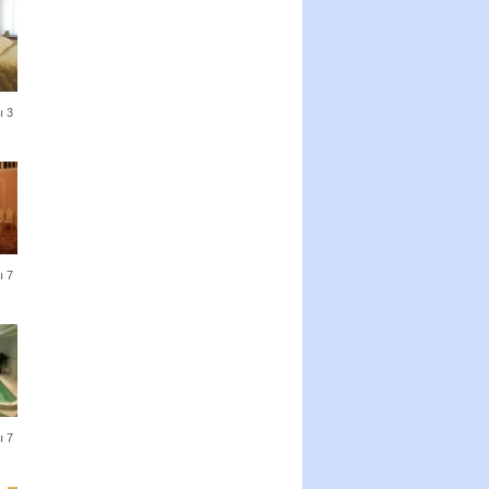
 3
 7
 7