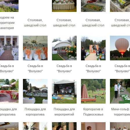
одоем на
Столовая,
Столовая,
Столовая,
Столовая,
ерритории
шведский стол
шведский стол
шведский стол
шведский ст
санатория
Свадьба в
Свадьба в
Свадьба в
Свадьба в
Свадьба в
"Волуево"
"Волуево"
"Волуево"
"Волуево"
"Волуево"
ощадка для
Площадка для
Площадка для
Корпоратив в
Мини-гольф 
орпоратива
корпоратива
мероприятий
Подмосковье
территори