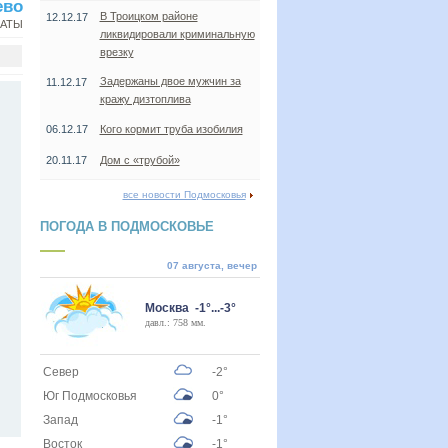
ево
В Троицком районе
12.12.17
НАТЫ
ликвидировали криминальную
врезку
Задержаны двое мужчин за
11.12.17
кражу дизтоплива
06.12.17
Кого кормит труба изобилия
20.11.17
Дом с «трубой»
все новости Подмосковья
ПОГОДА В ПОДМОСКОВЬЕ
07 августа, вечер
Москва -1°...-3°
давл.: 758 мм.
Север
-2°
Юг Подмосковья
0°
Запад
-1°
Восток
-1°