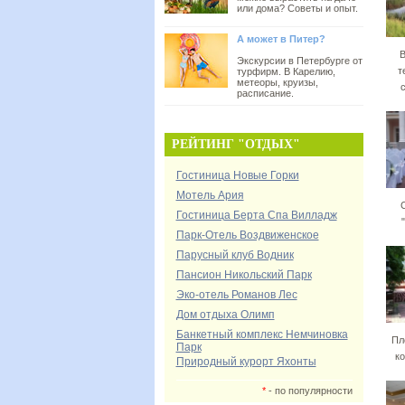
или дома? Советы и опыт.
А может в Питер?
В
Экскурсии в Петербурге от
т
турфирм. В Карелию,
метеоры, круизы,
расписание.
РЕЙТИНГ "ОТДЫХ"
Гостиница Новые Горки
Мотель Ария
Гостиница Берта Спа Вилладж
Парк-Отель Воздвиженское
Парусный клуб Водник
Пансион Никольский Парк
Эко-отель Романов Лес
Дом отдыха Олимп
Банкетный комплекс Немчиновка
Пл
Парк
к
Природный курорт Яхонты
*
- по популярности