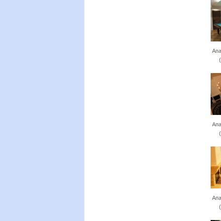
Апа
Апа
Апа