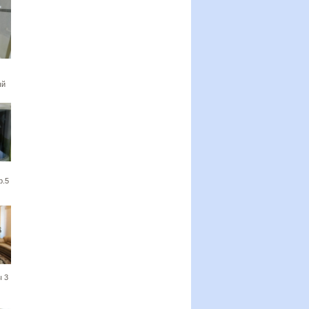
ый
р.5
 3