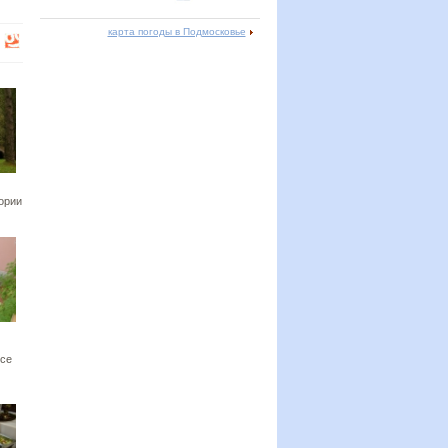
карта погоды в Подмосковье
тории
усе