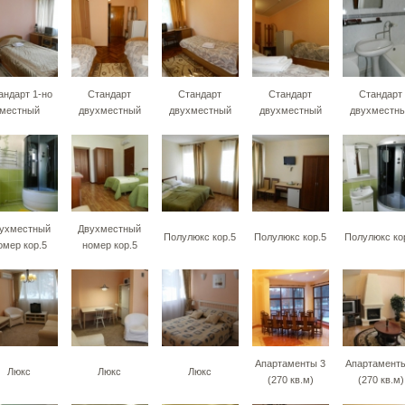
андарт 1-но
Стандарт
Стандарт
Стандарт
Стандарт
местный
двухместный
двухместный
двухместный
двухместн
ухместный
Двухместный
Полулюкс кор.5
Полулюкс кор.5
Полулюкс ко
омер кор.5
номер кор.5
Апартаменты 3
Апартаменты
Люкс
Люкс
Люкс
(270 кв.м)
(270 кв.м)