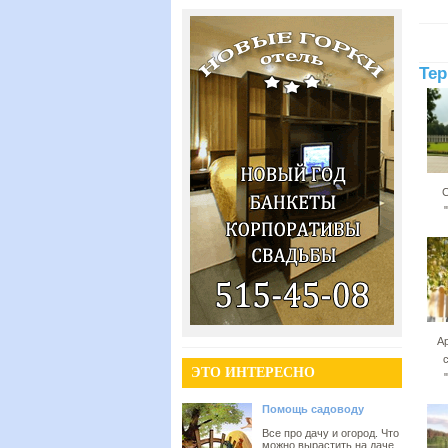
Тер
С
А
ЭТО ИНТЕРЕСНО
Помощь садоводу
Все про дачу и огород. Что
можно вырастить на даче