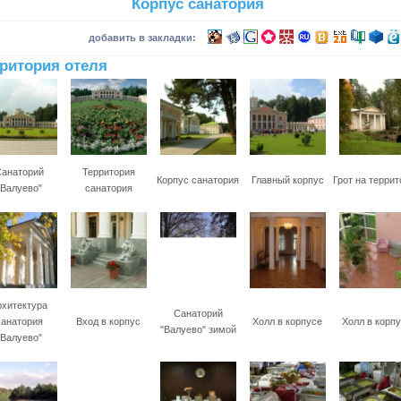
Корпус санатория
добавить в закладки:
ритория отеля
анаторий
Территория
Корпус санатория
Главный корпус
Грот на терри
"Валуево"
санатория
рхитектура
Санаторий
санатория
Вход в корпус
Холл в корпусе
Холл в корп
"Валуево" зимой
"Валуево"