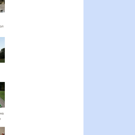
ол
на
и