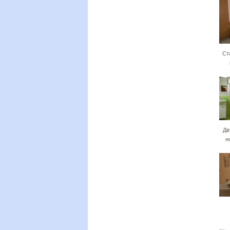
Ст
Дв
н