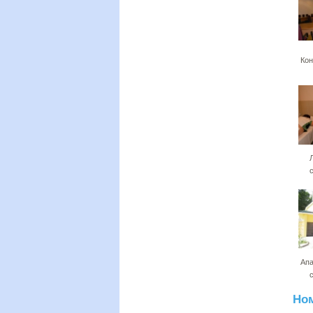
Кон
Апа
Но