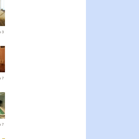
 3
 7
 7