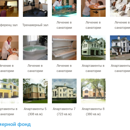
Лечение в
Лечение в
Лечение в
ференц-зал
Тренажерный зал
санатории
санатории
санатории
Лечение в
Лечение в
Лечение в
Апартаменты в
Апартаменты
санатории
санатории
санатории
санатории
санатории
ртаменты в
Апартаменты 5
Апартаменты 7
Апартаменты 8
санатории
(308 кв.м)
(723 кв.м)
(380 кв.м)
мерной фонд