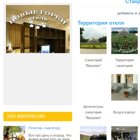
Стан
добавить в 
Территория отеля
Санаторий
Территория
"Валуево"
санатория
Архитектура
санатория
Вход в корпус
ЭТО ИНТЕРЕСНО
"Валуево"
Помощь садоводу
Все про дачу и огород. Что
можно вырастить на даче