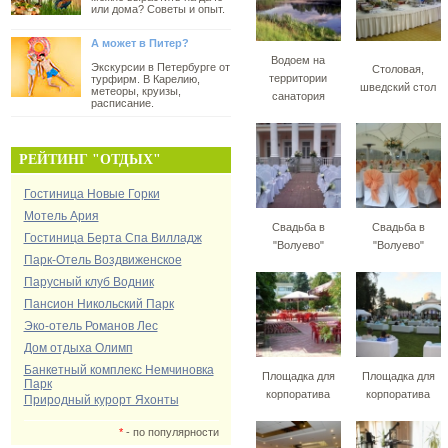
или дома? Советы и опыт.
А может в Питер?
Водоем на
Экскурсии в Петербурге от
Столовая,
территории
турфирм. В Карелию,
шведский стол
метеоры, круизы,
санатория
расписание.
РЕЙТИНГ "ОТДЫХ"
Гостиница Новые Горки
Мотель Ария
Свадьба в
Свадьба в
Гостиница Берта Спа Вилладж
"Волуево"
"Волуево"
Парк-Отель Воздвиженское
Парусный клуб Водник
Пансион Никольский Парк
Эко-отель Романов Лес
Дом отдыха Олимп
Банкетный комплекс Немчиновка
Площадка для
Площадка для
Парк
корпоратива
корпоратива
Природный курорт Яхонты
*
- по популярности