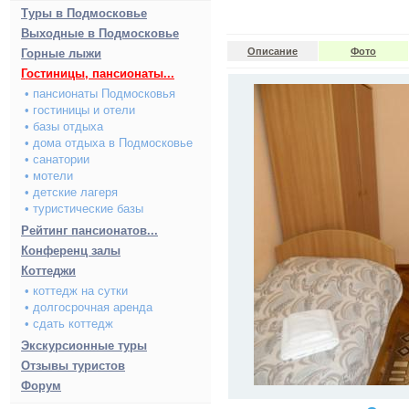
Туры в Подмосковье
Выходные в Подмосковье
Описание
Фото
Горные лыжи
Гостиницы, пансионаты...
• пансионаты Подмосковья
• гостиницы и отели
• базы отдыха
• дома отдыха в Подмосковье
• санатории
• мотели
• детские лагеря
• туристические базы
Рейтинг пансионатов...
Конференц залы
Коттеджи
• коттедж на сутки
• долгосрочная аренда
• сдать коттедж
Экскурсионные туры
Отзывы туристов
Форум