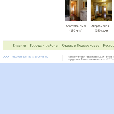
Апартаменты 9
Апартаменты 9
(150 кв.м)
(150 кв.м)
Главная
Города и районы
Отдых в Подмосковье
Ресто
|
|
|
ООО "
Подмосковье"
.ру © 2006-08 гг.
Интернет портал "Подмосковье.ру" носит 
определяемой положениями статьи 437 Гра